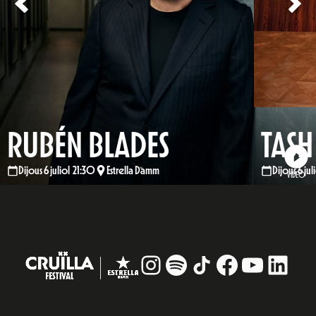
RUBÉN BLADES
TASH
Dijous 6 juliol 21:30
Estrella Damm
Dijous 6 ju
VÍDEO
Instagram
#
TikTok
Facebook
YouTub
Linke