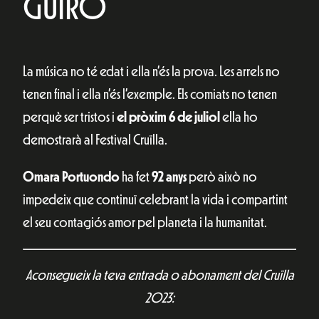
GÜIRO
La música no té edat i ella n’és la prova. Les arrels no
tenen final i ella n’és l’exemple. Els comiats no tenen
perquè ser tristos i
el pròxim 6 de juliol
ella ho
demostrarà al Festival Cruïlla.
Omara Portuondo
ha fet
92 anys
però això no
impedeix que continuï celebrant la vida i compartint
el seu contagiós amor pel planeta i la humanitat.
Aconsegueix la teva entrada o abonament del Cruïlla
2023: