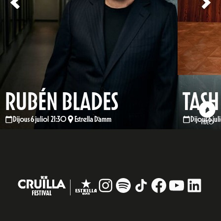
RUBÉN BLADES
TASH
Dijous 6 juliol 21:30
Estrella Damm
Dijous 6 ju
VÍDEO
Instagram
#
TikTok
Facebook
YouTub
Linke