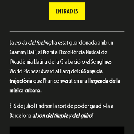
ENTRADES
La
novia del feeling
ha estat guardonada amb un
Grammy Llatí, el Premi a l’Excel·lència Musical de
l’Acadèmia Llatina de la Grabació o el Songlines
World Pioneer Award al llarg dels
65 anys de
trajectòria
que l’han convertit en una l
legenda de la
música cubana.
El 6 de juliol tindrem la sort de poder gaudir-la a
Barcelona
al son del timple y del güiro
!