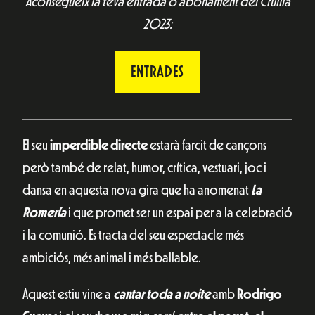
Aconsegueix la teva entrada o abonament del Cruïlla
2023:
ENTRADES
El seu
imperdible directe
estarà farcit de cançons
però també de relat, humor, crítica, vestuari, joc i
dansa en aquesta nova gira que ha anomenat
La
Romería
i que promet ser un espai per a la celebració
i la comunió. Es tracta del seu espectacle més
ambiciós, més animal i més ballable.
Aquest estiu vine a
cantar toda a noite
amb
Rodrigo