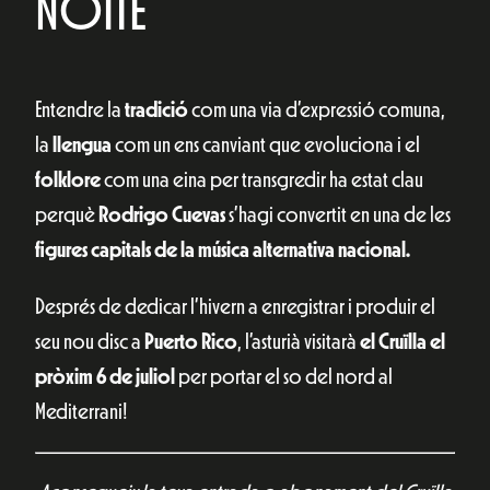
NOITE
Entendre la
tradició
com una via d’expressió comuna,
la
llengua
com un ens canviant que evoluciona i el
folklore
com una eina per transgredir ha estat clau
perquè
Rodrigo Cuevas
s’hagi convertit en una de les
figures capitals de la música alternativa nacional.
Després de dedicar l’hivern a enregistrar i produir el
seu nou disc a
Puerto Rico
, l’asturià visitarà
el Cruïlla
el
pròxim 6 de juliol
per portar el so del nord al
Mediterrani!