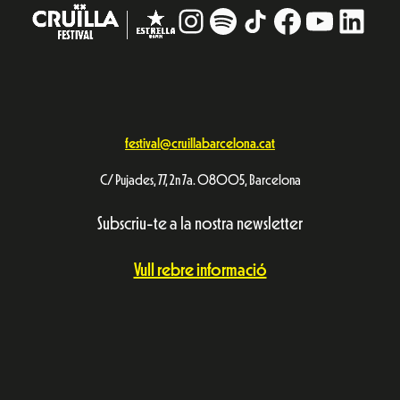
Instagram
#
TikTok
Facebook
YouTub
Linke
festival@cruillabarcelona.cat
C/ Pujades, 77, 2n 7a. 08005, Barcelona
Subscriu-te a la nostra newsletter
Vull rebre informació