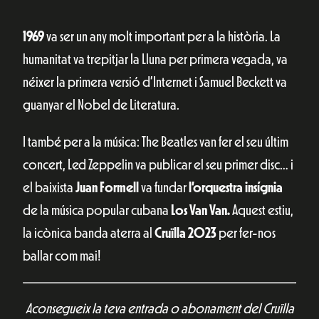
1969
va ser un any molt important per a la història. La
humanitat va trepitjar la Lluna per primera vegada, va
néixer la primera versió d’Internet i Samuel Beckett va
guanyar el Nobel de Literatura.
I també per a la música: The Beatles van fer el seu últim
concert, Led Zeppelin va publicar el seu primer disc… i
el baixista
Juan Formell
va fundar
l’orquestra insígnia
de la música popular cubana
Los Van Van.
Aquest estiu,
la icònica banda aterra al
Cruïlla 2023
per fer-nos
ballar com mai!
Aconsegueix la teva entrada o abonament del Cruïlla