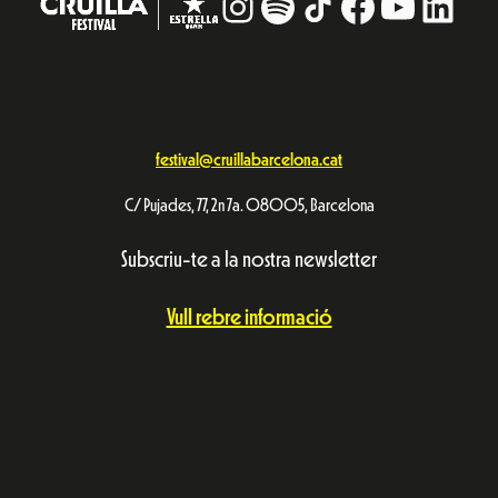
Instagram
#
TikTok
Facebook
YouTub
Linke
festival@cruillabarcelona.cat
C/ Pujades, 77, 2n 7a. 08005, Barcelona
Subscriu-te a la nostra newsletter
Vull rebre informació