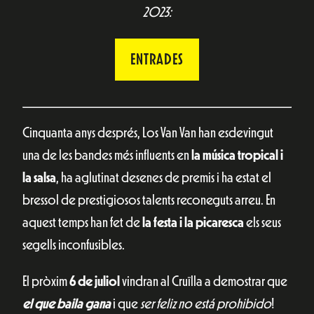
2023:
ENTRADES
Cinquanta anys després, Los Van Van han esdevingut
una de les bandes més influents en
la música tropical i
la salsa
, ha aglutinat desenes de premis i ha estat el
bressol de prestigiosos talents reconeguts arreu. En
aquest temps han fet de
la festa i la picaresca
els seus
segells inconfusibles.
El pròxim
6 de juliol
vindran al Cruïlla a demostrar que
el que baila gana
i que
ser feliz no está prohibido
!