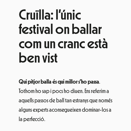
Cruïlla: l’únic
festival on ballar
com un cranc està
ben vist
Qui pitjor balla és qui millor s’ho passa
.
Tothom ho sap i pocs ho diuen. Ens referim a
aquells passos de ball tan estranys que només
alguns experts aconsegueixen dominar-los a
la perfecció.