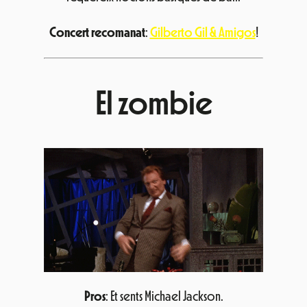
Concert recomanat
:
Gilberto Gil & Amigos
!
El zombie
Pros
: Et sents Michael Jackson.