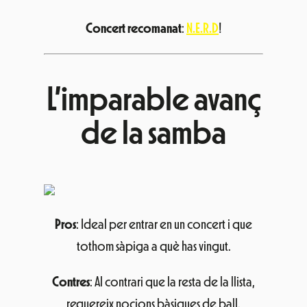
Concert recomanat
:
N.E.R.D
!
L’imparable avanç
de la samba
Pros
: Ideal per entrar en un concert i que
tothom sàpiga a què has vingut.
Contres
: Al contrari que la resta de la llista,
requereix nocions bàsiques de ball.