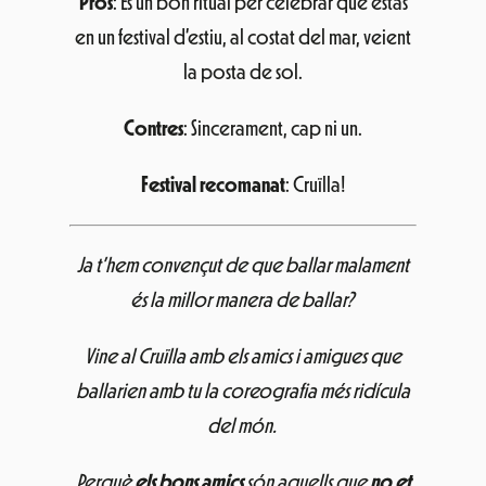
Pros
: És un bon ritual per celebrar que estàs
en un festival d’estiu, al costat del mar, veient
la posta de sol.
Contres
: Sincerament, cap ni un.
Festival recomanat
: Cruïlla!
Ja t’hem convençut de que ballar malament
és la millor manera de ballar?
Vine al Cruïlla amb els amics i amigues que
ballarien amb tu la coreografia més ridícula
del món.
Perquè
els bons amics
són aquells que
no et