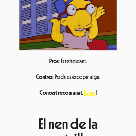
Pros
: És refrescant.
Contres
: Podries escopir algú.
Concert recomanat
:
Kygo
!
El nen de la