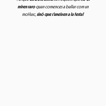
miren raro
quan comences a ballar com un
mol·lusc,
sinó que s’uneixen a la festa!
«
MUNICH s’estrena al Cruïlla!