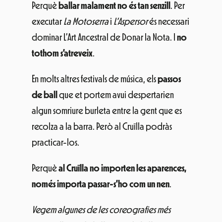
Perquè
ballar malament no és tan senzill
. Per
executar
La Motoserra
i
L’Aspersor
és necessari
dominar L’Art Ancestral de Donar la Nota. I
no
tothom s’atreveix
.
En molts altres festivals de música, els
passos
de ball
que et portem avui despertarien
algun somriure burleta entre la gent que es
recolza a la barra. Però al Cruïlla podràs
practicar-los.
Perquè
al Cruïlla no importen les aparences,
només importa passar-s’ho com un nen
.
Vegem algunes de les coreografies més