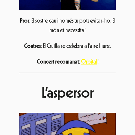
Pros
: El sostre cau i només tu pots evitar-ho. El
món et necessita!
Contres
: El Cruïlla se celebra a l’aire lliure.
Concert recomanat
:
Orbital
!
L’aspersor