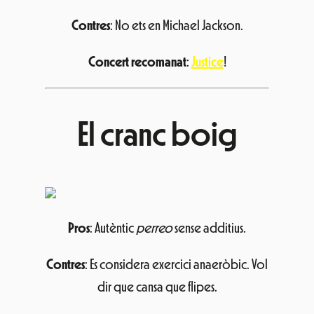
Contres
: No ets en Michael Jackson.
Concert recomanat
:
Justice
!
El cranc boig
Pros
: Autèntic
perreo
sense additius.
Contres
: Es considera exercici anaeròbic. Vol
dir que cansa que flipes.