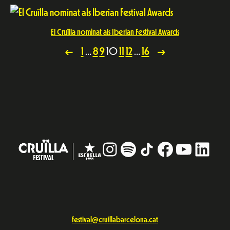
El Cruïlla nominat als Iberian Festival Awards
1
…
8
9
10
11
12
…
16
←
→
Instagram
#
TikTok
Facebook
YouTub
Linke
festival@cruillabarcelona.cat